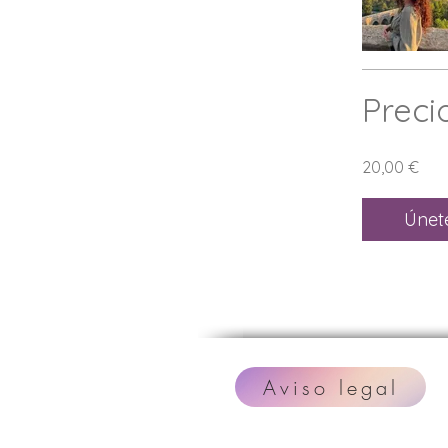
Preci
20,00 €
Únet
Aviso legal