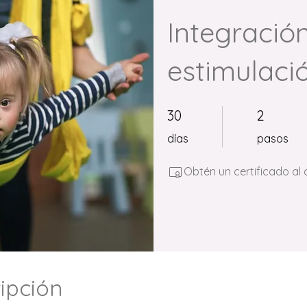
Integración
estimulació
30 días
2 pasos
30
2
días
pasos
Obtén un certificado al
ipción