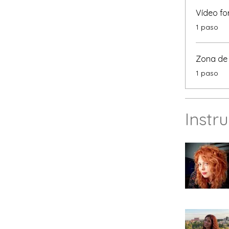
Vídeo f
.
1 paso
Zona de
.
1 paso
Instr