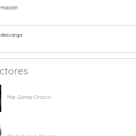
ormación
 descarga
uctores
Mar Gómez Orozco