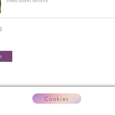
Sheila Suárez Abrante
o
e
Cookies