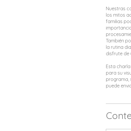
Nuestras co
los mitos ac
familias po
importancia
procesamien
También po
la rutina d
disfrute de
Esta charla 
para su vis
programa, s
Cont