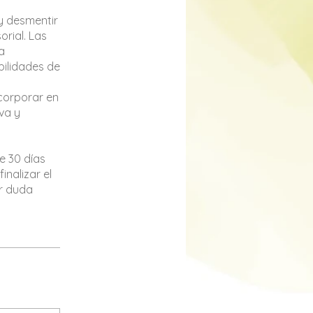
y desmentir
orial. Las
a
bilidades de
corporar en
iva y
te 30 días
inalizar el
er duda